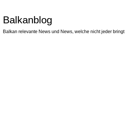
Balkanblog
Balkan relevante News und News, welche nicht jeder bringt
Samstag, 22. Dezember 2018
Montenegro Mafia Boss: Vladimir
Roganovic in Wien hingerichtet
Es bleibt die Frage, warum man solche Leute nicht abschob,
obwohl man den Kokain Handel in Wien kontrolliert, als
Berufsverbrecher gerade aus der Haft entlassen wurde. Erst
31 Jahre und schon in Morde, Hinrichtungen, Gross Drogen
Schmuggel verwickelt.
Von den angeblichen Edel Discos in Kotor von Daric Saric,
gibt es dort seit 20 Jahren Schiessereien, Morde,
Sprengstoff Anschläge und Kokain und Zigaretten Handel
ohne Ende.